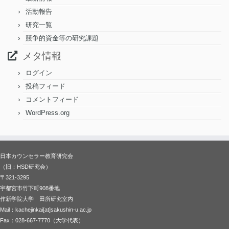
活動報告
研究一覧
競争的資金等の研究課題
メタ情報
ログイン
投稿フィード
コメントフィード
WordPress.org
日本カウンセラー教育研究会
（旧：HSD研究会）
〒321-3295
宇都宮市竹下町908番地
作新学院大学 田所研究室内
Mail：kachejinkai[at]sakushin-u.ac.jp
Fax：028-667-7770（大学代表）