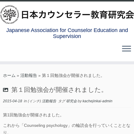
Japanese Association for Counselor Education and
Supervision
コ
ン
ホーム
»
活動報告
»
第１回勉強会が開催されました。
テ
第１回勉強会が開催されました。
ン
ツ
2015-04-18
in (インチ)
活動報告
タグ
研究会
by
kachejinkai-admin
へ
ス
第1回勉強会が開催されました。
キ
ッ
これから「Counseling psychology」の輪読会を行っていくこととな
プ
り、