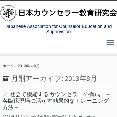
Japanese Association for Counselor Education and
Supervision
コ
ン
ホーム
»
2013年
»
8月
テ
月別アーカイブ:
2013年8月
ン
ツ
へ
社会で機能するカウンセラーの養成 －
ス
各臨床現場に活かす効果的なトレーニング
キ
方法－
ッ
プ
2013-08-31
in (インチ)
学会発表
/
研究一覧
by
kachejinkai-admin