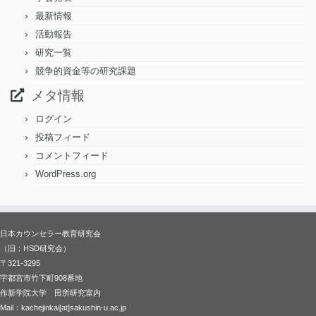
最新情報
活動報告
研究一覧
競争的資金等の研究課題
メタ情報
ログイン
投稿フィード
コメントフィード
WordPress.org
日本カウンセラー教育研究会
（旧：HSD研究会）
〒321-3295
宇都宮市竹下町908番地
作新学院大学 田所研究室内
Mail：kachejinkai[at]sakushin-u.ac.jp