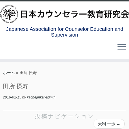
Japanese Association for Counselor Education and
Supervision
コ
ン
ホーム
»
田所 摂寿
テ
田所 摂寿
ン
ツ
2016-02-15
by
kachejinkai-admin
へ
ス
キ
投稿ナビゲーション
ッ
天利 一歩
→
プ